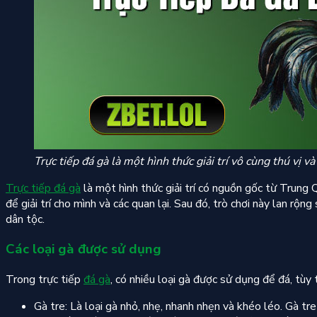
Trực tiếp đá gà là một hình thức giải trí vô cùng thú vị v
Trực tiếp đá gà
là một hình thức giải trí có nguồn gốc từ Trung
để giải trí cho mình và các quan lại. Sau đó, trò chơi này lan 
dân tộc.
Các loại gà được sử dụng
Trong trực tiếp
đá gà
, có nhiều loại gà được sử dụng để đá, tùy
Gà tre: Là loại gà nhỏ, nhẹ, nhanh nhẹn và khéo léo. Gà t