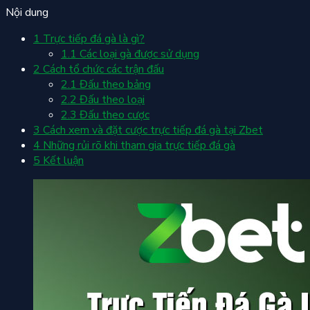
Nội dung
1
Trực tiếp đá gà là gì?
1.1
Các loại gà được sử dụng
2
Cách tổ chức các trận đấu
2.1
Đấu theo bảng
2.2
Đấu theo loại
2.3
Đấu theo cược
3
Cách xem và đặt cược trực tiếp đá gà tại Zbet
4
Những rủi rõ khi tham gia trực tiếp đá gà
5
Kết luận