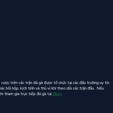
á cược trên các trận đá gà được tổ chức tại các đấu trường uy tín.
 hồi hộp, kịch tính và thú vị khi theo dõi các trận đấu. Nếu
khi tham gia trực tiếp đá gà tại
Zbet
.