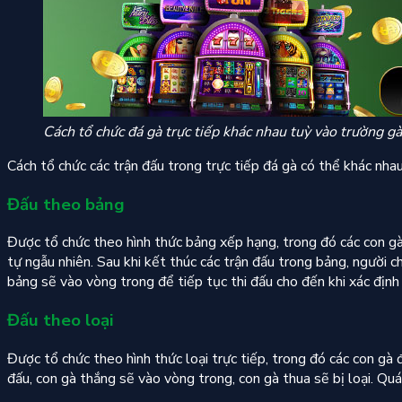
Cách tổ chức đá gà trực tiếp khác nhau tuỳ vào trường g
Cách tổ chức các trận đấu trong trực tiếp đá gà có thể khác nha
Đấu theo bảng
Được tổ chức theo hình thức bảng xếp hạng, trong đó các con gà
tự ngẫu nhiên. Sau khi kết thúc các trận đấu trong bảng, người 
bảng sẽ vào vòng trong để tiếp tục thi đấu cho đến khi xác định
Đấu theo loại
Được tổ chức theo hình thức loại trực tiếp, trong đó các con gà
đấu, con gà thắng sẽ vào vòng trong, con gà thua sẽ bị loại. Quá