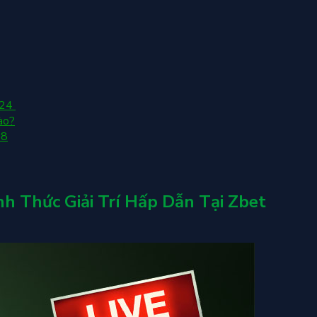
024
ào?
88
nh Thức Giải Trí Hấp Dẫn Tại Zbet