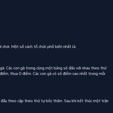
 chơi. Một số cách tổ chức phổ biến nhất là:
 gà. Các con gà trong cùng một bảng sẽ đấu với nhau theo thứ
1 điểm, thua 0 điểm. Các con gà có số điểm cao nhất trong mỗi
i đấu theo cặp theo thứ tự bốc thăm. Sau khi kết thúc một trận