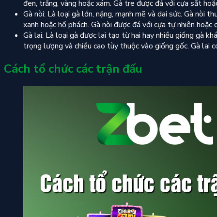
đen, trắng, vàng hoặc xám. Gà tre được đá với cựa sắt hoặ
Gà nòi: Là loại gà lớn, nặng, mạnh mẽ và dai sức. Gà nòi 
xanh hoặc hổ phách. Gà nòi được đá với cựa tự nhiên hoặc c
Gà lai: Là loại gà được lai tạo từ hai hay nhiều giống gà k
trọng lượng và chiều cao tùy thuộc vào giống gốc. Gà lai 
Cách tổ chức các trận đấu