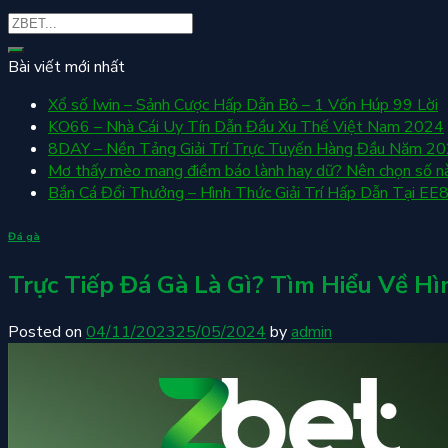
Bài viết mới nhất
Xổ số Iwin – Sảnh Cược Hấp Dẫn Bỏ – 1 Vốn Húp 99 Lời
KO66 – Nhà Cái Uy Tín Dẫn Đầu Xu Thế Việt Nam 2024
8DAY – Nền Tảng Giải Trí Trực Tuyến Hàng Đầu Năm 2
Mơ thấy mèo mang điềm báo lành hay dữ? Nên chọn số n
Bắn Cá Đổi Thưởng – Hình Thức Giải Trí Hấp Dẫn Tại EE
Đá gà
Trực Tiếp Đá Gà Là Gì? Tìm Hiểu Về Hì
Posted on
04/11/2023
25/05/2024
by
admin