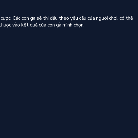
ược. Các con gà sẽ thi đấu theo yêu cầu của người chơi, có thể
thuộc vào kết quả của con gà mình chọn.